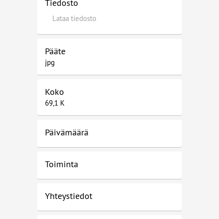
Tiedosto
Lataa tiedosto
Pääte
jpg
Koko
69,1 K
Päivämäärä
Toiminta
Yhteystiedot